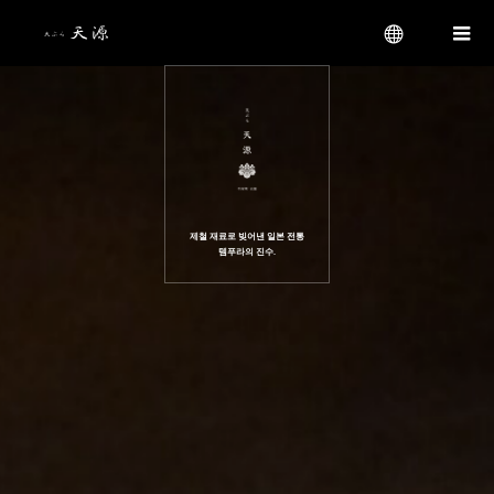
menu
제철 재료로 빚어낸 일본 전통
템푸라의 진수.