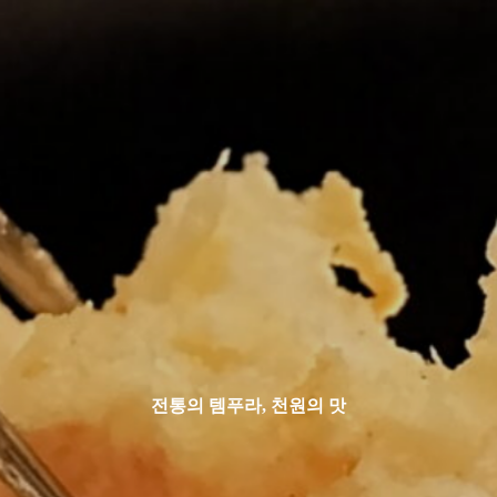
전
통
의
템
푸
라
,
천
원
의
맛